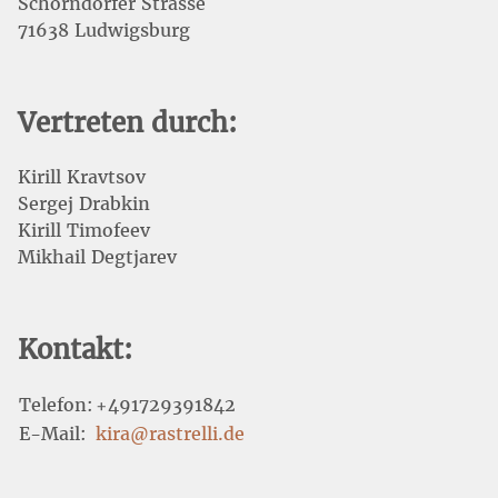
Schorndorfer Strasse
71638 Ludwigsburg
КОНТАКТ
Vertreten durch:
МАГАЗИН
Kirill Kravtsov
Sergej Drabkin
Kirill Timofeev
Mikhail Degtjarev
Kontakt:
Telefon:
+491729391842
E-Mail:
kira@rastrelli.de